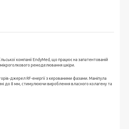
їльської компанії EndyMed, що працює на запатентованій
о мікроголкового ремоделювання шкіри.
орів-джерел RF-енергії з керованими фазами. Маніпула
бині до 8 мм, стимулюючи вироблення власного колагену та