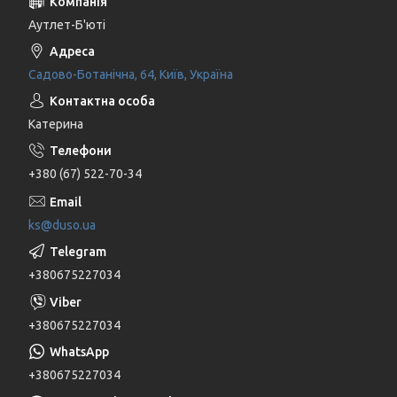
Аутлет-Б'юті
Садово-Ботанічна, 64, Київ, Україна
Катерина
+380 (67) 522-70-34
ks@duso.ua
+380675227034
+380675227034
+380675227034