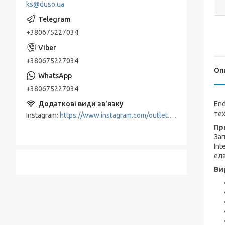
ks@duso.ua
+380675227034
+380675227034
Оп
+380675227034
End
тех
Instagram
https://www.instagram.com/outlet.beauty.ua/
Пр
Зап
Int
ела
Ви