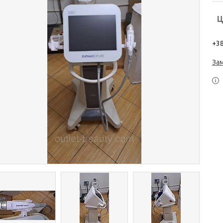
Ц
+38
За