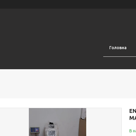
Головна
EN
МА
В н