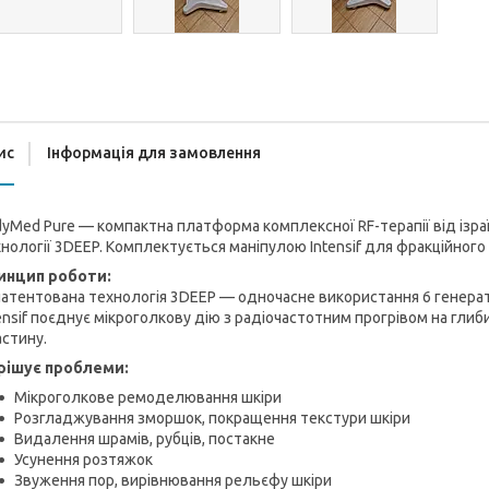
ис
Інформація для замовлення
yMed Pure — компактна платформа комплексної RF-терапії від ізра
нології 3DEEP. Комплектується маніпулою Intensif для фракційног
инцип роботи:
атентована технологія 3DEEP — одночасне використання 6 генерат
ensif поєднує мікроголкову дію з радіочастотним прогрівом на гли
стину.
рішує проблеми:
Мікроголкове ремоделювання шкіри
Розгладжування зморшок, покращення текстури шкіри
Видалення шрамів, рубців, постакне
Усунення розтяжок
Звуження пор, вирівнювання рельєфу шкіри