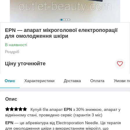
EPN — апарат мікроголової електропорації
для омолодження шкіри
В наявності
Роздріб
Ціну уточнюйте
Опис
Характеристики
Доставка
Оплата
Умови п
Опис
Купуй б\в апарат
EPN
з 30% знижкою, апарат у
відмінному стані, проведено сервіс (гарантія 3 міс)
EPN
— це абревіатура від Electroporation Needle. Це терапія
для омолодження шкіри з використанням мікроігл, що