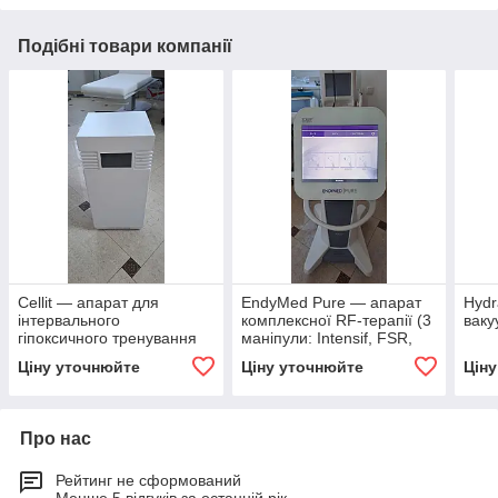
Подібні товари компанії
Cellit — апарат для
EndyMed Pure — апарат
Hydr
інтервального
комплексної RF-терапії (3
ваку
гіпоксичного тренування
маніпули: Intensif, FSR,
(IHT)
Shaper)
Ціну уточнюйте
Ціну уточнюйте
Цін
Про нас
Рейтинг не сформований