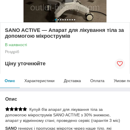
SANO ACTIVE — Апарат для лікування тіла за
допомогою мікрострумів
В наявності
Роздріб
Ціну уточнюйте
Опис
Характеристики
Доставка
Оплата
Умови п
Опис
Купуй б\в апарат для лікування тіла за
допомогою мікрострумів SANO ACTIVE з 30% знижкою,
апарат у відмінному стані, проведено сервіс (гарантія 3 міс)
SANO
генерує і пропускає мікроток через наше тіло, які